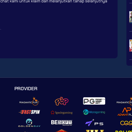
vechat kami untuk klaim dan melanjutkan tahap selanjutnya
.
PROVIDER