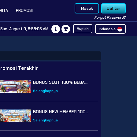
Masuk
Daftar
RITA
PROMOSI
Forgot Password?
 dan Pragmatic. Perhatikan tujuan deposit bank/e-wallet pda form depos
Sun, August 9, 8:58:06 AM
Rupiah
Indonesia
romosi Terakhir
BONUS SLOT 100% BEBA...
Selengkapnya
BONUS NEW MEMBER 100...
Selengkapnya