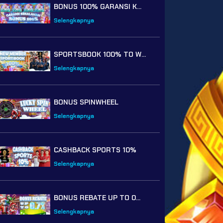
BONUS 100% GARANSI K...
Selengkapnya
SPORTSBOOK 100% TO W...
Selengkapnya
BONUS SPINWHEEL
Selengkapnya
CASHBACK SPORTS 10%
Selengkapnya
BONUS REBATE UP TO 0...
Selengkapnya