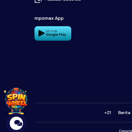
mpomax App
+21
Berita
Copyrig