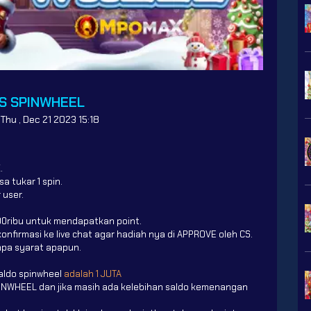
S SPINWHEEL
:
Thu , Dec 21 2023 15:18
.
sa tukar 1 spin.
 user.
200ribu untuk mendapatkan point.
onfirmasi ke live chat agar hadiah nya di APPROVE oleh CS.
npa syarat apapun.
aldo spinwheel
adalah 1 JUTA
INWHEEL dan jika masih ada kelebihan saldo kemenangan