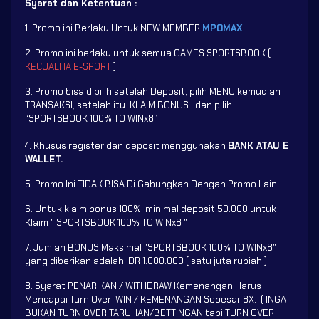
Syarat dan Ketentuan :
1. Promo ini Berlaku Untuk NEW MEMBER
MPOMAX
.
2. Promo ini berlaku untuk semua GAMES SPORTSBOOK (
KECUALI IA E-SPORT
)
3. Promo bisa dipilih setelah Deposit, pilih MENU kemudian
TRANSAKSI, setelah itu KLAIM BONUS , dan pilih
“SPORTSBOOK 100% TO WINx8”
4. Khusus register dan deposit menggunakan
BANK ATAU E
WALLET.
5. Promo Ini TIDAK BISA Di Gabungkan Dengan Promo Lain.
6. Untuk klaim bonus 100%, minimal deposit 50.000 untuk
Klaim " SPORTSBOOK 100% TO WINx8 "
7. Jumlah BONUS Maksimal "SPORTSBOOK 100% TO WINx8"
yang diberikan adalah IDR 1.000.000 ( satu juta rupiah )
8. Syarat PENARIKAN / WITHDRAW Kemenangan Harus
Mencapai Turn Over WIN / KEMENANGAN Sebesar 8X. ( INGAT
BUKAN TURN OVER TARUHAN/BETTINGAN tapi TURN OVER