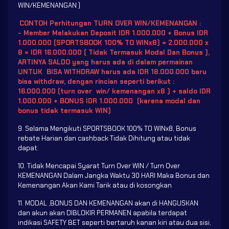
WIN/KEMENANGAN )
CONTOH Perhitungan TURN OVER WIN/KEMENANGAN :
- Member Melakukan Deposit IDR 1.000.000 + Bonus IDR
1.000.000 (SPORTSBOOK 100% TO WINx8) = 2.000.000 x
8 = IDR 16.000.000 ( Tidak Termasuk Modal Dan Bonus ),
ARTINYA SALDO yang harus ada di dalam permainan
UNTUK BISA WITHDRAW harus ada IDR 18.000.000 baru
bisa withdraw, dengan rincian seperti berikut :
16.000.000 (turn over win/ kemenangan x8 ) + saldo IDR
1.000.000 + BONUS IDR 1.000.000 (karena modal dan
bonus tidak termasuk WIN)
9. Selama Mengikuti SPORTSBOOK 100% TO WINx8, Bonus
rebate Harian dan cashback Tidak Dihitung atau tidak
dapat.
10. Tidak Mencapai Syarat Turn Over WIN / Turn Over
KEMENANGAN Dalam Jangka Waktu 30 HARI Maka Bonus dan
Kemenangan Akan Kami Tarik atau di kosongkan
11. MODAL ,BONUS DAN KEMENANGAN akan di HANGUSKAN
dan akun akan DIBLOKIR PERMANEN apabila terdapat
indikasi SAFETY BET seperti bertaruh kanan kiri atau dua sisi,